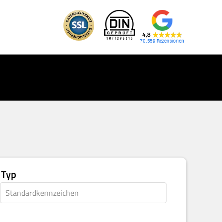
4,8
70.559
Typ