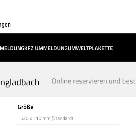
BMELDUNG
KFZ UMMELDUNG
UMWELTPLAKETTE
ngladbach
Online reservieren und best
Größe