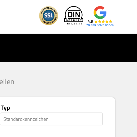
4,8
70.629
ellen
Typ