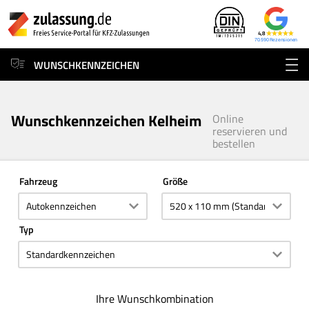
4,8
70.590
WUNSCHKENNZEICHEN
Wunschkennzeichen Kelheim
Online
reservieren und
bestellen
Fahrzeug
Größe
Typ
Ihre Wunschkombination